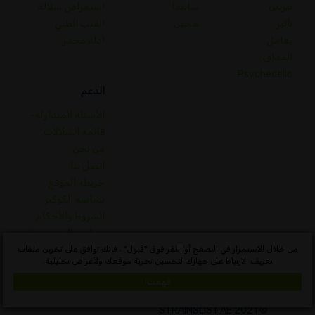
تيربين
ساتيفا
استعراض سلالة
تأثير
هجين
القنب الطبي
يعامل
أدلة مخدر
المذاق
Psychedelic
الدعم
الأسئلة المتداولة-
قائمة السلالات
من نحن
اتصل بنا
خريطة الموقع
سياسة الكوكيز
الشروط والأحكام
سياسة الخصوصية
قاموس مفاهيم القنب
من خلال الاستمرار في التصفح أو النقر فوق "قبول" ، فإنك توافق على تخزين ملفات
تعريف الارتباط على جهازك لتحسين تجربة موقعك ولأغراض تحليلية.
Algeria
فهمت!
© 2021 STRAINSLIST.AE