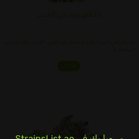
الفلافونويد في القنب
عندما يلقي المرء نظرة فاحصة على تكوين القنب ، فإن تعقيده
المذهل لا…
اقرأ أكثر
مرحبا بك في StrainsList.ae