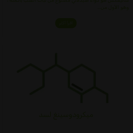
ساتيفكس هو دواء صيدلاني مصنوع من نبات القنب بأكمله ،
وهو الأول من…
اقرأ أكثر
ميكرودوسينغ لسد