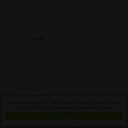
تيربين
ساتيفا
استعراض سلالة
تأثير
هجين
القنب الطبي
يعامل
أدلة مخدر
المذاق
Psychedelic
الدعم
الأسئلة المتداولة-
قائمة السلالات
من نحن
اتصل بنا
خريطة الموقع
سياسة الكوكيز
الشروط والأحكام
سياسة الخصوصية
قاموس مفاهيم القنب
من خلال الاستمرار في التصفح أو النقر فوق "قبول" ، فإنك توافق على تخزين ملفات
تعريف الارتباط على جهازك لتحسين تجربة موقعك ولأغراض تحليلية.
Algeria
فهمت!
© 2021 STRAINSLIST.AE