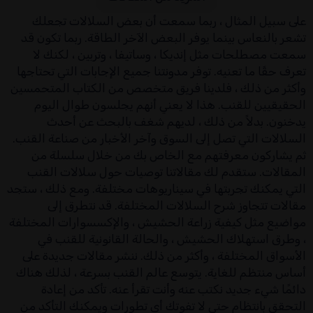
على سبيل المثال ، ربما سمعت أن بعض السلالات تجعلك
تشعر بالنعاس بينما يوفر البعض الآخر الطاقة. ربما تكون قد
سمعت مصطلحات مثل إنديكا ، وساتيفا ، وتربين ، لكنك لا
تعرف حقًا ما تعنيه. توفر مدونتنا جميع الإجابات التي تحتاجها
وأكثر من ذلك ، فلدينا فريق متخصص من الكتاب المتحمسين
الحقيقيين للقنب. هذا لا يعني أنهم يجلسون طوال اليوم
يدخنون. بدلاً من ذلك ، لديهم شغف بالبحث عن أحدث
السلالات التي تصل إلى السوق وآخر الأخبار من صناعة القنب.
ثم يشاركون معرفتهم مع الخاص بك من خلال سلسلة من
المقالات. ستقدم لك مقالاتنا توصيات حول سلالات القنب
التي يمكنك تجربتها في سيناريوهات مختلفة. ومع ذلك ، ستجد
مقالات تتجاوز شرح السلالات المختلفة. قد نتطرق إلى
مواضيع مثل كيفية زراعة الحشيش ، والإكسسوارات المختلفة
، وطرق استهلاك الحشيش ، والحالة القانونية للقنب في
الأسواق المختلفة ، وأكثر من ذلك. ننشر مقالات جديدة على
أساس منتظم للغاية. يتوسع عالم القنب بسرعة ، لذلك هناك
دائمًا شيء جديد نكتب عنه وأنت تقرأ عنه. تأكد من إعادة
التحقق بانتظام حتى لا تفوتك أي تطورات ويمكنك التأكد من