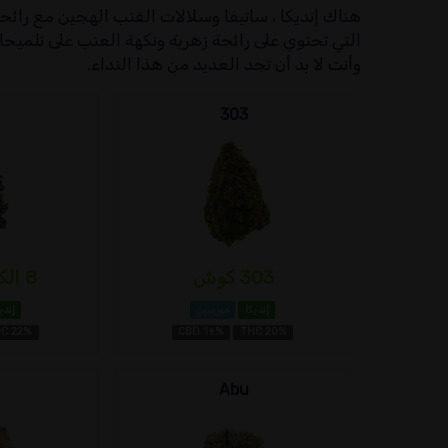
هناك إنديكا ، ساتيفا وسلالات القنب الهجين مع رائحة 
التي تحتوي على رائحة زهرية ونكهة العنب على تلميح
وأنت لا بد أن تجد العديد من هذا النداء.
303
303 كوش
8 الكرة كوش...
إنديكا
ميرسين
إندي
C 22%
CBD 1±%
THC 20%
Abu