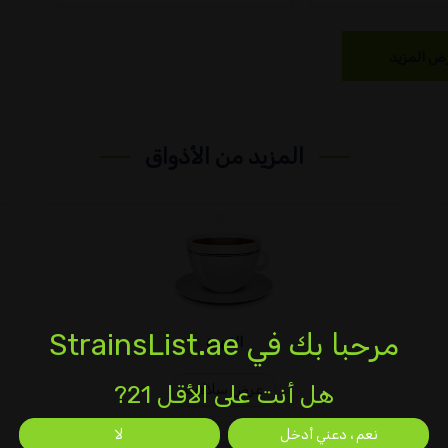
ض المزيد
المزيد من الأذواق
مرحبا بك في StrainsList.ae
القهوة
هل أنت على الأقل 21?
عرض سلالات
نعم ، دعني أدخل
لا