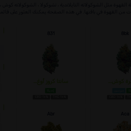
القهوة مثل الشوكولاته التايلاندية ، تشوكولا ، الشوكولاته كوش ،
ات من القهوة في باقتها. في هذه الصفحة يمكنك العثور على قائم
831
8bk
سانتا كروز أوغ...
كا
ميرسين
إنديكا
CBD 1±%
THC 1±%
CBD 1±%
TH
Abr
Aca