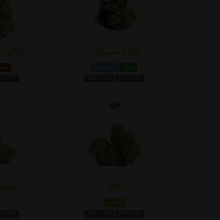
Og المسيئة...
أكابول
إنديكا
كاريوفيلين
ساتي
C 19%
CBD 1±%
THC 16%
Alf
Alf
اختطاف
الهجين
C 1±%
CBD 1±%
THC 1±%