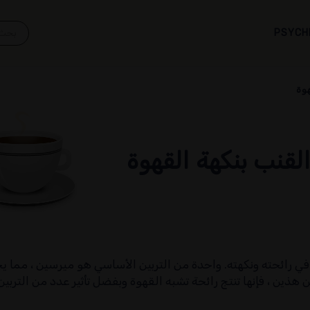
PSYCH
وة
لقنب بنكهة القهوة
تربين ، كل منها يساهم في رائحته ونكهته. واحدة من التربين الأساسي هو ميرسين
هذين ، فإنها تنتج رائحة تشبه القهوة وبفضل تأثير عدد من التربين