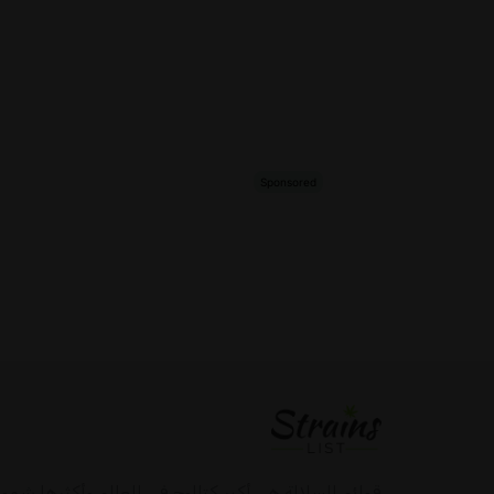
قوائم السلالة هي أكبر كتالوج في العالم وأكثرها شمول