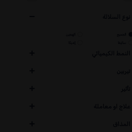
نوع السلالة
الجميع
الهجين
ساتيفا
إنديكا
النمط الكيميائي
تيربين
تأثير
علاج او معاملة
المذاق