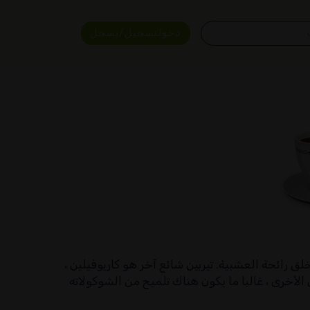
دخولتسجيل/يسجل
 ، مما يخلق رائحة العشبية. تيربين شائع آخر هو كاريوفيلين ،
 الأخرى ، غالبا ما يكون هناك تلميح من الشوكولاته