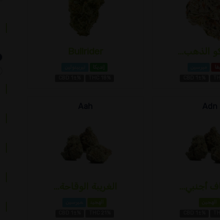
كو الذهب...
Bullrider
فا
ميرسين
إنديكا
تيربينولين
CBD 1±%
THC 18%
CBD 1±%
TH
Aah
Adn
 أجنبي...
الغريبة الوقاحة...
الهجين
الهجين
ميرسين
CBD 1±%
THC 21%
CBD 1±%
TH