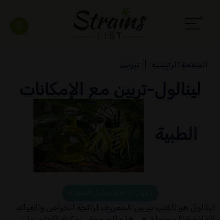
الصفحة الرئيسية
تيربين
لينالول-تربين مع الإمكانات
الطبية
إظهار / إخفاء عوامل التصفية
لينالول هو القنب تيربين المعروف لرائحة الخزامى والفوائد
العلاجية المحتملة. في هذه الصفحة ، يمكنك العثور على