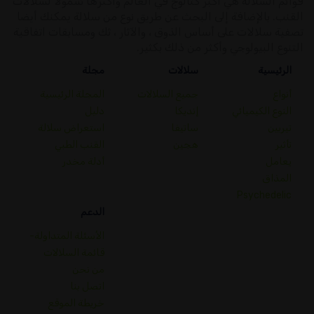
قوائم السلالة هي أكبر كتالوج في العالم وأكثرها شمولا لسلالات
القنب. بالإضافة إلى البحث عن طريق نوع من سلالة يمكنك أيضا
تصفية سلالات على أساس الذوق ، والآثار ، ثك ومسابقات اتفاقية
التنوع البيولوجي وأكثر من ذلك بكثير.
الرئيسية
سلالات
مجلة
أنواع
جميع السلالات
المجلة الرئيسية
النوع الكيميائي
إنديكا
دليل
تيربين
ساتيفا
استعراض سلالة
تأثير
هجين
القنب الطبي
يعامل
أدلة مخدر
المذاق
Psychedelic
الدعم
الأسئلة المتداولة-
قائمة السلالات
من نحن
اتصل بنا
خريطة الموقع