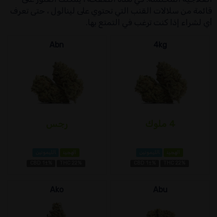
قائمة من سلالات القنب التي تحتوي على لينالول ، حتى تعرف
أي لشراء إذا كنت ترغب في التمتع بها.
Abn
4kg
4 ملوك
رجس
الهجين
الليمونين
الهجين
الليمونين
CBD 1±%
THC 22%
CBD 1±%
THC 22%
Ako
Abu