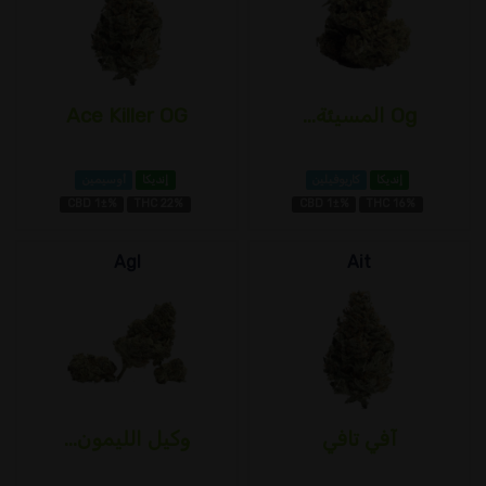
Og المسيئة...
Ace Killer OG
إنديكا
كاريوفيلين
إنديكا
أوسيمين
CBD 1±%
THC 22%
CBD 1±%
THC 16%
Agl
Ait
آفي تافي
وكيل الليمون...