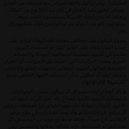
كما ذكرنا ، يوفر لينالول رائحة الخزامى مع تلميحات من التوابل
، ويمكن العثور عليه بالفعل في أكثر من 200 نوع من النباتات.
ويعتقد أنه حتى أولئك الذين لا يستخدمون القنب سوف
يستهلكون أكثر من 2 غرام من لينالول من خلال طعامهم كل
عام.
يحتوي لينالول على خصائص مضادة للميكروبات تساعد على
حماية النباتات وقد تفيد الناس أيضا. تم استخدام التربين
تقليديا في الأدوية العشبية لخصائصه المهدئة والمضادة
للصرع. وجدت الدراسات التي أجريت على الحيوانات أن الفئران
المعرضة للينالول أظهرت انخفاض مستويات القلق والاكتئاب.
ويعتقد أيضا أن لينالول يمكن أن تساعد الجهاز المناعي تصبح
أكثر مرونة لآثار الإجهاد.
هناك أيضا دراسات تشير إلى أن لينالول يحجب الغلوتامات
الكيميائية المثيرة الأولية للدماغ وقد يعزز تأثيرات المهدئات
الأخرى. لأسباب مماثلة ، قد يكون أيضا مرخيا للعضلات ويمكن
أن يساعد في إدارة الألم. وقد وجد أنه يساعد في علاج مرض
الزهايمر. في حين أن هناك حاجة إلى مزيد من البحث في كل
هذه الفوائد المحتملة ، فإنه بالتأكيد يجعلها واحدة من تربين