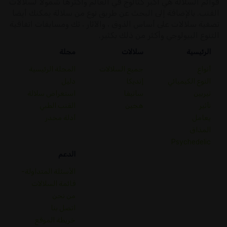
قوائم السلالة هي أكبر كتالوج في العالم وأكثرها شمولا لسلالات
القنب. بالإضافة إلى البحث عن طريق نوع من سلالة يمكنك أيضا
تصفية سلالات على أساس الذوق ، والآثار ، ثك ومسابقات اتفاقية
التنوع البيولوجي وأكثر من ذلك بكثير.
الرئيسية
سلالات
مجلة
أنواع
جميع السلالات
المجلة الرئيسية
النوع الكيميائي
إنديكا
دليل
تيربين
ساتيفا
استعراض سلالة
تأثير
هجين
القنب الطبي
يعامل
أدلة مخدر
المذاق
Psychedelic
الدعم
الأسئلة المتداولة-
قائمة السلالات
من نحن
اتصل بنا
خريطة الموقع