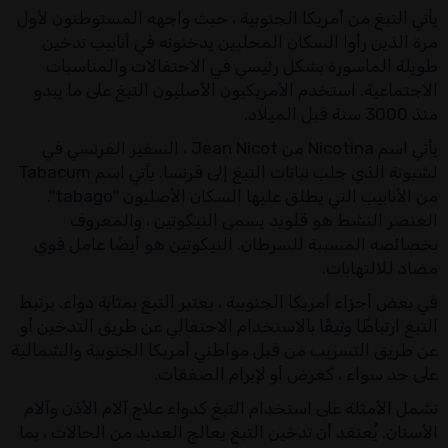
يأتي التبغ من أمريكا الجنوبية ، حيث واجهه المستوطنون لأول
مرة الذين رأوا السكان المحليين يدخنونه في أنابيب تدخين
طويلة الماسورة بشكل رئيسي في الاحتفالات والمناسبات
الاجتماعية. استخدم الأمريكيون الأصليون التبغ على ما يبدو
منذ 3000 سنة قبل الميلاد.
يأتي اسم Nicotina من Jean Nicot ، السفير الفرنسي في
لشبونة الذي جلب نباتات التبغ إلى فرنسا. يأتي اسم Tabacum
من الأنابيب التي يطلق عليها السكان الأصليون "tabago".
العنصر النشط هو قلويد يسمى النيكوتين ، والمعروف
بخصائصه المسببة للسرطان. النيكوتين هو أيضًا عامل قوي
مضاد للالتهابات.
في بعض أجزاء أمريكا الجنوبية ، يعتبر التبغ بمثابة دواء. يرتبط
التبغ ارتباطًا وثيقًا بالاستخدام الاحتفالي عن طريق التدخين أو
عن طريق التسريب من قبل مواطني أمريكا الجنوبية والشمالية
على حد سواء ، كعرض أو لإبرام الصفقات.
تشمل الأمثلة على استخدام التبغ كدواء علاج آلام الأذن وآلام
الأسنان. يُعتقد أن تدخين التبغ يعالج العديد من الحالات ، بما