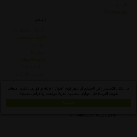
المذاق
Psychedelic
الدعم
الأسئلة المتداولة-
قائمة السلالات
من نحن
اتصل بنا
خريطة الموقع
سياسة الكوكيز
الشروط والأحكام
سياسة الخصوصية
قاموس مفاهيم القنب
من خلال الاستمرار في التصفح أو النقر فوق "قبول" ، فإنك توافق على تخزين ملفات
تعريف الارتباط على جهازك لتحسين تجربة موقعك ولأغراض تحليلية.
Algeria
فهمت!
© 2021 STRAINSLIST.AE