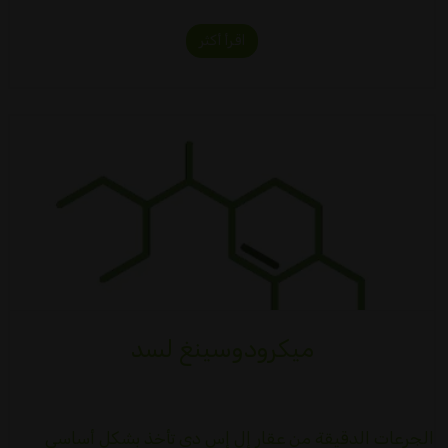
اقرأ أكثر
ميكرودوسينغ لسد
الجرعات الدقيقة من عقار إل إس دي تأخذ بشكل أساسي