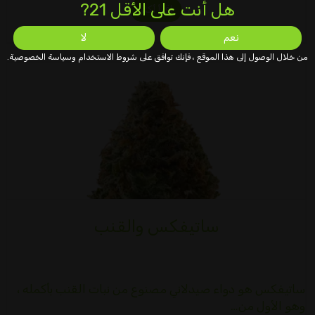
هل أنت على الأقل 21?
اقرأ أكثر
نعم
لا
من خلال الوصول إلى هذا الموقع ، فإنك توافق على شروط الاستخدام وسياسة الخصوصية.
ساتيفكس والقنب
ساتيفكس هو دواء صيدلاني مصنوع من نبات القنب بأكمله ،
وهو الأول من…