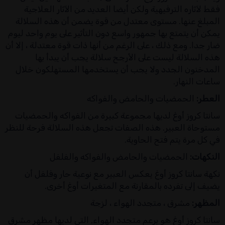
فقط لآثاره الترفيهية ولكن أيضا العديد من الآثار العلاجية
المبلغ عنها. مستوى معتدل من قوة يضمن أن هذه السلالة
يمكن أن يتمتع بها جمهور واسع دون التأثير على يوم واحد ليوم
ضار جدا. ومع ذلك ، على الرغم من أنها ذات قوة معتدلة ، إلا أن
هذه السلالة ليست على الأرجح سلالة يجب أن يبدأ بها
المدخنون الجدد ولا يجب أن يستخدمها المستهلكون خلال
ساعات النهار.
العطر:
الحمضيات والحامض والفواكه
سانتا كروز أوغ لديها مجموعة كبيرة من الفواكه والحمضيات
مستوحاة العبير. هذه الصفات تجعل هذه السلالة فرحة للنظر
في كل مرة يتم فتح الحاوية.
النكهات:
الحمضيات والحامض والفواكه والفلفل
نكهة سانتا كروز أوغ يعكس العبير مع نوعية حار وفلفل أن
يضيف إلى تفرده بالمقارنة مع المتغيرات أوغ أخرى.
المظهر:
مشرق ، متجدد الهواء ، لزجة
سانتا كروز أوغ هو برعم متجدد الهواء, التي لديها مظهر مشرق