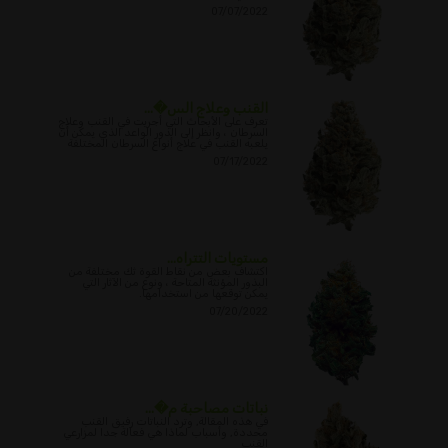
07/07/2022
القنب وعلاج الس�...
تعرف على الأبحاث التي أجريت في القنب وعلاج
السرطان ، وانظر إلى الدور الواعد الذي يمكن أن
يلعبه القنب في علاج أنواع السرطان المختلفة
07/17/2022
مستويات التتراه...
اكتشاف بعض من نقاط القوة ثك مختلفة من
البذور المؤنثة المتاحة ، ونوع من الآثار التي
يمكن توقعها من استخدامها.
07/20/2022
نباتات مصاحبة م�...
في هذه المقالة, وترد النباتات رفيق القنب
محددة, وأسباب لماذا هي فعالة جدا لمزارعي
القنب