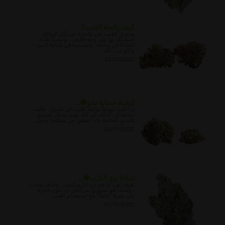
كيف رائحة القنب?
يحتوي القنب على واحدة من أكثر الروائح
المعترف بها على وجه الأرض ، وتبحث هذه
المقالة في وصفه ، وتحسينه في عملية النمو ،
وأكثر من ذلك.
03/07/2022
كيفية حماية بذو�...
إذا كنت مهتما بزراعة القنب في المنزل ، فأنت
بحاجة إلى التأكد من أنك تهتم بشكل صحيح
بالبذور الخاصة بك ؛ تحقق من نصائحنا وحيل.
03/10/2022
لماذا نزع الكرب�...
تعرف على ما هو نزع الكربوكسيل ، وكيف يحدث
، ولماذا هو ضروري من أجل أن تكون قادرة
على تجربة "عالية" مع استخدام القنب.
03/13/2022