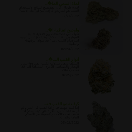
لماذا نسمي الما�...
لفترة طويلة ، كان المصطلح الشائع الاستخدام
للقنب هو الماريجوانا. إذن من أين جاء الاسم?
02/21/2022
وأوضح اتفاقية ا�...
تعرف على الاختلافات بين اتفاقية التنوع
البيولوجي ، ثفك و كبغ ، وكيف تؤثر على تجربة
استخدام القنب ، على حد سواء الترفيهية
والطبية.
02/24/2022
أنواع القنب الت�...
اكتشف بعض سلالات القنب المعروفة بتعزيز
الإبداع والخصائص الأخرى المختلفة التي قد
تصاحب ذلك.
02/27/2022
كيف تنمو القنب ف...
إذا كنت مهتما في زراعة القنب في المنزل ثم
قراءة هذا الدليل التعود على كيف يمكن أن
تذهب نحو ذلك ، مع المعونة من النصائح
العامة والدراية.
03/02/2022