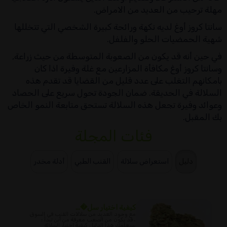
مهلة ترحيب من العديد من الامراض.
سانتا كروز أوغ لديه نكهة ورائحة كبيرة الشخصي التي تتخللها
شهية الحمضيات الحلو والفلفل.
في حين أنه قد يكون من الصعوبة المتوسطة من حيث زراعة,
وسانتا كروز أوغ مكافأة المزارعين مع غلة وفيرة اذا كان
بامكانهم التغلب على عدد قليل من القضايا قد تقدم هذه
السلالة في الحديقة. ضمان الجودة تحول سريع على الحصاد
وعوائد وفيرة تجعل هذه السلالة تستحق متابعة النمو الخاص
بك المقبل.
فئات المجلة
دليل
استعراض سلالة
القنب الطبي
أدلة مخدر
كيفية اختيار سل�...
مع وجود العديد من سلالات القنب في السوق
، قد يكون من الصعب معرفة من أين تبدأ ؛
سيعلمك هذا الدليل كيفية اختيار السلالة