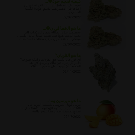
كيفية تقييم جود�...
تعرف على العوامل الرئيسية التي تحتاج إلى
أخذها في الاعتبار عند تقييم جودة القنب
الخاص بك.
02/02/2022
ما هو الخطأ في ن�...
ستعلمك هذه المقالة بعض العلامات التي
يجب البحث عنها عند تقييم صحة نبات القنب ،
وبعض النصائح حول كيفية معالجة المشكلات.
02/09/2022
ما هو الظربان?
أي نوع من القنب هو الظربان, وكيف تطورت?
تعلم كل شيء عن ذلك وتاريخها في هذا
المنصب أن يجيب على جميع أسئلتك.
02/14/2022
ما هو ميرسين وما...
تيربين قوية ، ميرسين تكتسب المزيد من
الاهتمام بسبب آثاره الإيجابية ؛ اكتشاف كل ما
تحتاج لمعرفته حول هذا تيربين رائعة.
02/17/2022