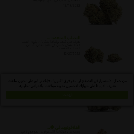
المحتمل للقنب في علاج الجلوكوما
12/19/2022
التصلب المتعدد: ...
تعرف على كيف ولماذا يمكن أن يكون القنب
فعالا بشكل خاص في علاج بعض أعراض
التصلب المتعدد.
12/27/2022
من خلال الاستمرار في التصفح أو النقر فوق "قبول" ، فإنك توافق على تخزين ملفات
القنب ومرض كرون
تعريف الارتباط على جهازك لتحسين تجربة موقعك ولأغراض تحليلية.
تعرف على بعض القضايا حول مرض كرون
وأسبابه وأعراضه وإمكانات القنب كعلاج.
فهمت!
01/01/2023
الفلافونويد في �...
تعرف على مركبات الفلافونويد الموجودة في