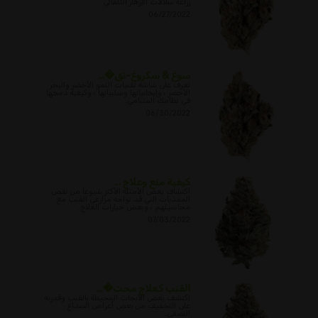
زراعة سلالات الإزهار التلقائي
06/27/2022
سوغ & سكروغ-تق�...
تعرف على شاشة تقنيات النمو الأخضر والبحر
الأخضر ، وإيجابياتها وسلبياتها ، وكيفية دمجها
في نظامك المتنامي.
06/30/2022
كيفية منع وعلاج ...
اكتشاف بعض الأمثلة الأكثر شيوعا من نقص
المغذيات التي قد تواجه مزارعي القنب مع
محاصيلهم ، وبعض خيارات العلاج.
07/03/2022
القنب كعلاج محت�...
اكتشف بعض الأبحاث المحيطة بالقنب وقدرته
على التخفيف من بعض أعراض الصداع
النصفي.