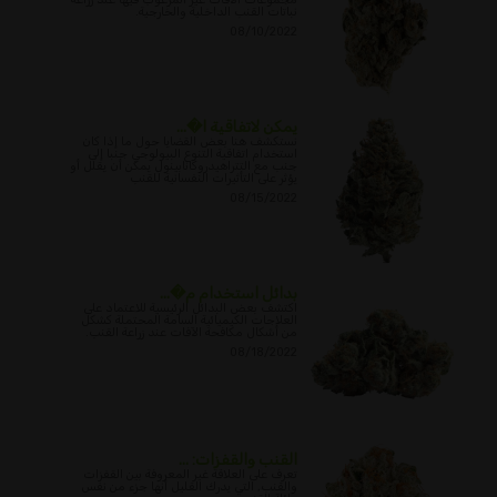
نباتات القنب الداخلية والخارجية.
08/10/2022
يمكن لاتفاقية ا�...
نستكشف هنا بعض القضايا حول ما إذا كان
استخدام اتفاقية التنوع البيولوجي جنبا إلى
جنب مع التتراهيدروكانابينول يمكن أن يقلل أو
يؤثر على التأثيرات النفسانية للقنب
08/15/2022
بدائل استخدام م�...
اكتشف بعض البدائل الرئيسية للاعتماد على
العلاجات الكيميائية السامة المحتملة كشكل
من أشكال مكافحة الآفات عند زراعة القنب.
08/18/2022
القنب والقفزات: ...
تعرف على العلاقة غير المعروفة بين القفزات
والقنب, التي يدرك القليل أنها جزء من نفس