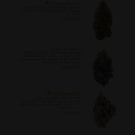
بذور أو قصاصات: �...
استكشف بعض إيجابيات وسلبيات النمو من
البذور أو القطع ، والطريقة التي قد تكون أكثر
ملاءمة لك.
05/04/2022
ما هو كبد البريد...
تعرف على ماهية السائل الإلكتروني لاتفاقية
التنوع البيولوجي ، وكيف يمكن استخدامه ،
والفوائد التي قد يقدمها عند استخدامه بشكل
صحيح ، وله تأثير مفيد تماما.
05/08/2022
طرق مفيدة لإعاد�...
تعرف على بعض الطرق التي يمكن
للمستخدمين من خلالها تكثيف الحشيش أو
إعادة ضبطه ، وبعض الأسباب التي قد تجعله
يشعر بأنه يتضاءل.
05/10/2022