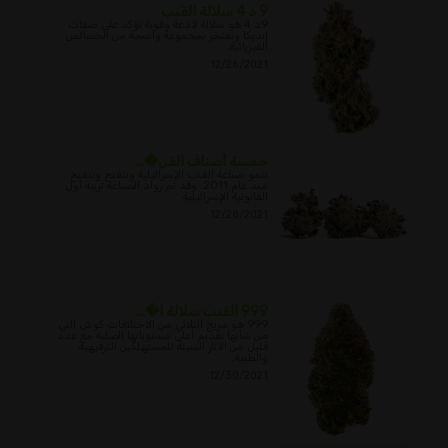
9 د 4 سلالة القنب
9د 4 هو سلالة لاذعة وقوية تؤكد على صفات
إنديكا وتفتخر بمجموعة واضحة من الخصائص
الفيزيائية.
12/26/2021
خمسة أصناف القن�...
تنمو صناعة القنب الإسرائيلية وتتفتح وتتفتح
منذ عام 2011. وقد تم رواد الصناعة تربية أول
القانونية الإسرائيلية
12/28/2021
999 القنب سلالة ا�...
999 هو مزيج الثلاثي من الاختلافات كوش التي
من شأنها تقديم أعلى مستوياتها الصلبة مع عدد
قليل من الآثار السيئة للمستهلكين الترفيهية
والطبية.
12/30/2021