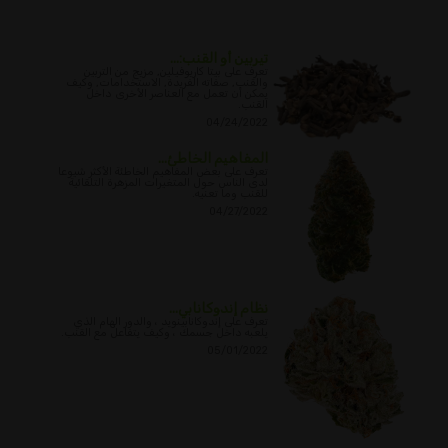
تيربين أو القنب:...
تعرف على بيتا كاريوفيلين, مزيج من التربين
والقنب, صفاته الفريدة, الاستخدامات, وكيف
يمكن أن تعمل مع العناصر الأخرى داخل
القنب.
04/24/2022
المفاهيم الخاطئ...
تعرف على بعض المفاهيم الخاطئة الأكثر شيوعا
لدى الناس حول المتغيرات المزهرة التلقائية
للقنب وما تعنيه.
04/27/2022
نظام إندوكانابي...
تعرف على إندوكانابينويد ، والدور الهام الذي
يلعبه داخل جسمك ، وكيف يتفاعل مع القنب.
05/01/2022