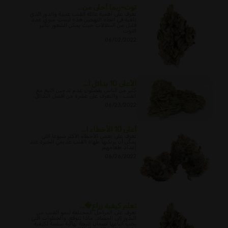
توت-ربما أحلى من...
تعرف على أهمية عائلة القنب عنبية والدور الذي
تلعبه في اتجاه التهجين هذه ليست سوى عدد
قليل من السلالات حيث يمكن الشعور بتأثير
التوت.
06/02/2022
الأعلى 10 بدائل ا...
كثير من الناس يفضلون عدم تدخين التبغ مع
القنب ، والتعرف على عشرة من أفضل البدائل.
06/23/2022
أعلى 10 الأخطاء ا...
تعرف على بعض الأخطاء الأكثر شيوعا التي
يمكن أن يرتكبها طهاة القنب عديمي الخبرة عند
إعداد طعامهم.
06/26/2022
تعلم كيفية زراع�...
تعرف على المراحل المختلفة لنمو القنب من
البذور إلى الحصاد, ماذا تتوقع, والخطوات التي
يجب اتباعها لضمان نتيجة نهائية سلسة لكيفية