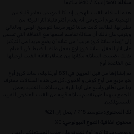
سلالة:
60% إنديكا / 40% ساتيفا
هذه السلالة القنب الهجين إنديكا المهيمن يغادر قليلا من
الهجينة عوج أخرى في أنه يقدم أكثر قليلا آثار البركة من
نظيراتها. لطالما كانت سانتا كروز مرتعا لتوسيع الوعي. وبالتالي,
ويترتب على ذلك أن سلالة تقاسم اسمها مع الثقافة التي تسعى
إلى "إبقاء سانتا كروز غريب" من شأنه أن يضع مزيدا من التركيز
على آثار العقل. سانتا كروز أوغ يفعل ذلك بالضبط. في القيام
بذلك ، ضمنت السلالة مكانها بين عشاق ثقافة القنب لرحيلها
عن القاعدة أوغ.
تم إنشاؤها من قبل المربين في 831 أورغانيك ، سانتا كروز أوغ
هو مزيج من أوغ كوش و أفغوي. كل من هذه السلالات معترف
بها على نطاق واسع على أنها بارزة بين سلالات القنب. يعمل
الجمع بينهما على تقديم سلالة قوية من القنب العلاجي الفريد
للمستهلكين.
ثك المحتوى:
متوسط 18٪ / يصل إلى 21%
محتوى اتفاقية التنوع البيولوجي:
0%
ويعجب سانتا كروز أوغ لقدرته على جذب المستهلكين ليس