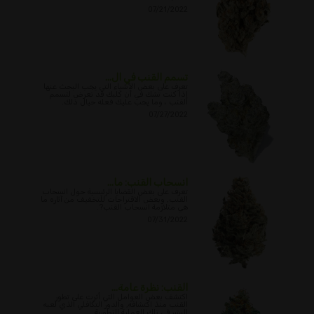
07/21/2022
تسمم القنب في ال...
تعرف على بعض الأشياء التي يجب البحث عنها
إذا كنت تشك في أن كلبك قد تعرض لتسمم
القنب ، وما يجب عليك فعله حيال ذلك.
07/27/2022
انسحاب القنب: ما...
تعرف على بعض القضايا الرئيسية حول انسحاب
القنب, وبعض الاقتراحات للتخفيف من آثاره ما
هي متلازمة انسحاب القنب?.
07/31/2022
القنب: نظرة عامة...
اكتشف بعض العوامل التي أثرت على تطور
القنب منذ اكتشافه, والدور التكافلي الذي لعبه
البشر في تلك العملية التطورية.