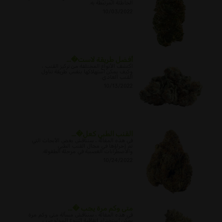
الخاطئة المرتبطة به.
10/03/2022
أفضل طريقة لاست�...
اكتشف الأنواع المختلفة من تركيز القنب ،
وكيف يمكن استهلاكها بنفس طريقة تناول
القنب العادي.
10/13/2022
القنب الطبي كعل�...
في هذه المقالة ، سنناقش بعض الأبحاث التي
تم إجراؤها في مجال القنب الطبي
والاضطرابات العصبية في مرحلة الطفولة.
10/24/2022
متى وكم مرة يجب �...
في هذه المقالة ، سنناقش مسألة متى وكم مرة
يمكن استخدام اتفاقية التنوع البيولوجي ،