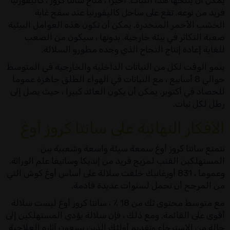
يمكن أن ينتجها هذا النبات. أخيرا ، مناخ سانتا كروز ، كاليفورنيا
فريد من نوعه. تقع على ساحل كاليفورنيا عند سفح غابة
الخشب الأحمر المنحدرة, يمكن أن تكون هذه العوامل البيئية
صعبة التكاثر في بيئة خارجية. بدونها ، سيكون من الصعب
للغاية إعادة إنتاج النجاح الذي وجده مطورو السلالة.
ينمو الوقت لكل من النباتات الداخلية والخارجية في المتوسط
حوالي 8 أسابيع ، مع النباتات في الهواء الطلق جاهزة عموما
للحصاد في أكتوبر. يمكن أن يكون العائد كبيرا ، حيث يصل إلى
رطل لكل نبات.
الأفكار النهائية على سانتا كروز أوغ
تتمتع سانتا كروز أوغ سمعة سيئة واسعة وشعبية بين
المستهلكين القنب لمزيج فريد من إنديكا وساتيفا علم الوراثة.
وعموما ، 831 أورغانيك خلقت سلالة على أساس أوغ كوش التي
من المرجح أن تحمل لسنوات عديدة قادمة.
مع متوسط محتوى ثك من 18 ٪ ، سانتا كروز أوغ ليست سلالة
أقوى على القائمة. ومع ذلك ، فإن سلالة يؤدي المستهلكين إلى
حالة من الاسترخاء وتقديم أولئك الذين يسعون آثاره العلاجية