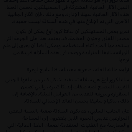
سانتا كروز أوغ هو سلالة التي لا تظهر لنقل جفاف الفم وجفاف
العين الآثار الجانبية المشتركة في المستهلكين. لحسن الحظ ،
هذه الآثار الجانبية سهلة الإدارة. ومع ذلك ، فإن الآثار الجانبية
الأخرى التي تم الإبلاغ عنها في هذه السلالة ليست حميدة.
تقرير بعض المستهلكين أن سانتا كروز أوغ يمكن أن يكون
مصدرا للقلق وجنون العظمة. قد يعتمد هذا على الجرعة التي
يستخدمها المرء أثناء استخدامه. ويمكن أيضا أن يعزى إلى علم
الوراثة ساتيفا المتزايدة وجدت في هذه السلالة فريدة من
نوعها.
تزايد:
عالية الغلة ، صعوبة معتدلة ، 8 أسابيع لزهرة
سانتا كروز أوغ هي سلالة تستفيد بشكل كبير من ملفها الجيني
الفريد. المصنع لديه صفات إنديكا كبيرة ، والتي تضمن
استقراره ومرونته للعديد من العوامل البيئية. بالإضافة إلى
ذلك ، ماكياج ساتيفا يحسن العائد الإجمالي للسلالة.
على الجانب السلبي ، قد تكون السلالة صعبة بالنسبة لبعض
المزارعين عديمي الخبرة الذين يفتقرون إلى المساحة
والممارسة مع التقنيات المتقدمة لضمان الغلة العالية التي