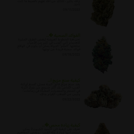
ذلك بكثير ، للتأكد من أنك تفهم بالضبط ما كنت
تأخذ.
09/11/2022
الفوائد الصحية �...
نحن هنا الخطوط العريضة لبعض الطرق المثيرة
للاهتمام التي القنب في كثير من الأحيان
تجاهلها "الخام" الدولة يمكن أن يكون في الواقع
فوائد صحية فريدة من نوعها
09/18/2022
كيفية صنع مزيج ا...
يعد صنع مزيج فائق التربة محلي الصنع لزراعة
القنب الخاص بك أكثر جدوى من شراء التربة
في المتجر والمغذيات المعبأة في زجاجات-
وليس من الصعب القيام بذلك.
09/22/2022
كيفية زيادة محص�...
تعرف على كيفية ثاني أكسيد الكربون2 يمكن
استخدامها لزيادة غلة القنب ، وبعض المفاهيم