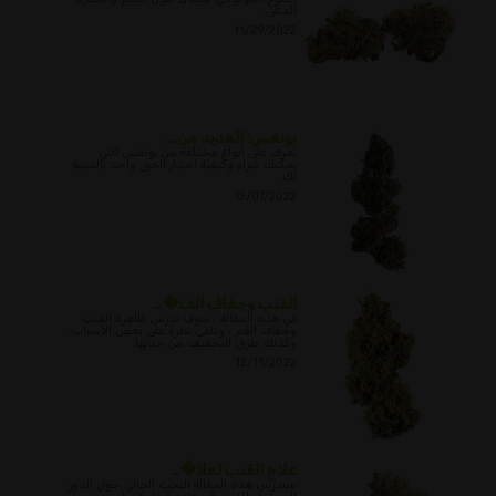
المثلى.
11/29/2022
بونغس: العديد من...
تعرف على أنواع مختلفة من بونغس التي
يمكنك شراء وكيفية اختيار الحق واحد بالنسبة
لك.
12/07/2022
القنب وجفاف الف�...
في هذه المقالة ، سوف ندرس ظاهرة القنب
وجفاف الفم ، ونلقي نظرة على بعض الأسباب ،
وكذلك طرق التخفيف من حدتها.
12/11/2022
علاج القنب لعلا�...
ستدرس هذه المقالة البحث الحالي حول الدور