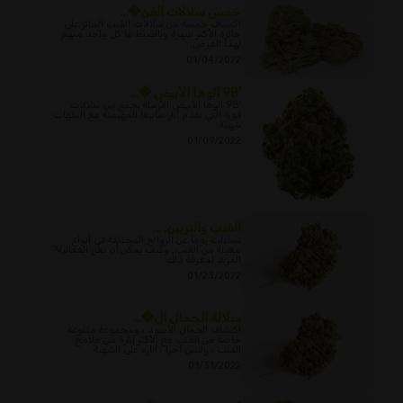
خمس سلالات القن�...
اكتشاف خمسة من سلالات القنب الحائز على
جائزة الأكثر شهرة وبالضبط ما كل واحد منهم
لهذا العرض.
01/04/2022
'98 ألوها الأبيض �...
'98 الوها الأبيض الأرملة يجمع بين سلالات
قوية التي تقدم آثار ساتيفا المهيمنة مع النكهات
شهية.
01/09/2022
القنب والتربين: ...
تساءلت يوما عن الروائح المختلفة في أنواع
معينة من القنب, وكيف يمكن أن تعزز الفعالية?
المزيد لمعرفة ذلك...
01/23/2022
سلالة الجمال ال�...
اكتشاف الجمال الأسود ، ومجموعة متنوعة
خاصة من القنب مع الأكثر إثارة من ملامح
القنب ، وليس آخرا ، آثاره على الشهية.
01/31/2022