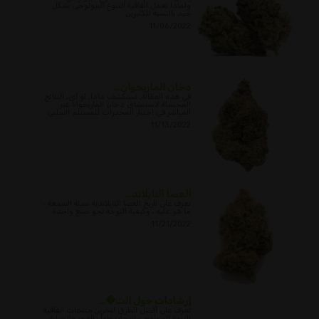
ولماذا تعمل اتفاقية التنوع البيولوجي بشكل
جيد بالنسبة للكثيرين
11/06/2022
دخان الماريجوان...
في هذه المقالة, نستكشف ماذا, لو اي, النتائج
المحتملة لاستنشاق دخان الماريجوانا غير
المباشر في اختبار المخدرات للمستلم السلبي
11/13/2022
العصا التايلاند...
تعرف على تاريخ العصا التايلاندية سيئة السمعة ،
ما هو عليه ، وكيفية التوجه نحو صنع واحدة.
11/21/2022
إرشادات حول الت�...
تعرف على أفضل الطرق لتخزين منتجات اتفاقية
التنوع البيولوجي لضمان طول العمر والنضارة