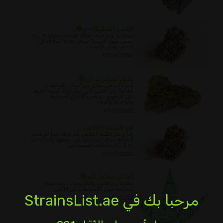
القنب الخفيفة-م�...
تساءلت يوما لماذا هناك اهتمام متزايد في ما
يسمى ضوء القنب? تسعى هذه المقالة إلى
تحديد بعض الأسباب.
03/24/2022
دليل لمركزات ال�...
المركزات هي شكل من أشكال المنتجات
القائمة على القنب التي تولد إثارة كبيرة ؛ تعرف
على تاريخهم ، وبعض الأنواع المختلفة ،
وفوائدها وآثارها.
03/27/2022
هو المنتج الخاص ...
إذا براعم القنب الخاص بك جافة جدا ثم هذه
النصائح سوف تساعدك على حفظها والتأكد من
أنه لا يزال بإمكانك استخدامها.
03/31/2022
القنب مقابل الم�...
مقارنة بين القنب والماريجوانا ، وما تحتاج
لمعرفته حول الاختلافات بين الاثنين.
مرحبا بك في StrainsList.ae
04/07/2022