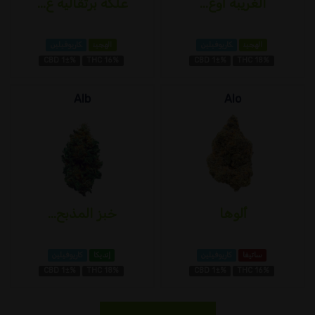
الغريبة أوغ...
علكة برتقالية غ...
الهجين
كاريوفيلين
الهجين
كاريوفيلين
CBD 1±%
THC 16%
CBD 1±%
THC 18%
Alb
Alo
ألوها
خبز المذبح...
ساتيفا
كاريوفيلين
إنديكا
كاريوفيلين
CBD 1±%
THC 18%
CBD 1±%
THC 16%