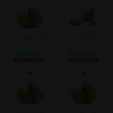
وكيل الليمون...
الغريبة التنفس...
الهجين
كاريوفيلين
الهجين
أوسيمين
CBD 1±%
THC 20%
CBD 1±%
THC 14%
Aog
Ali