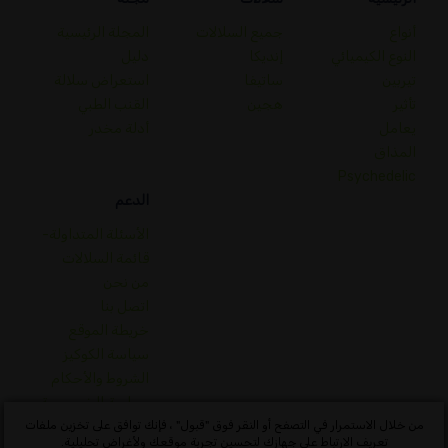
أنواع
جميع السلالات
المجلة الرئيسية
النوع الكيميائي
إنديكا
دليل
تيربين
ساتيفا
استعراض سلالة
تأثير
هجين
القنب الطبي
يعامل
أدلة مخدر
المذاق
Psychedelic
الدعم
الأسئلة المتداولة-
قائمة السلالات
من نحن
اتصل بنا
خريطة الموقع
سياسة الكوكيز
الشروط والأحكام
سياسة الخصوصية
قاموس مفاهيم القنب
من خلال الاستمرار في التصفح أو النقر فوق "قبول" ، فإنك توافق على تخزين ملفات
تعريف الارتباط على جهازك لتحسين تجربة موقعك ولأغراض تحليلية.