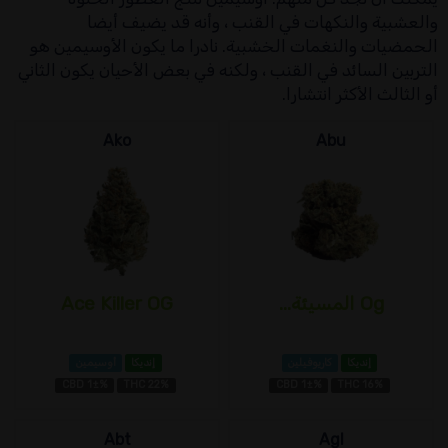
والعشبية والنكهات في القنب ، وأنه قد يضيف أيضا
الحمضيات والنغمات الخشبية. نادرا ما يكون الأوسيمين هو
التربين السائد في القنب ، ولكنه في بعض الأحيان يكون الثاني
أو الثالث الأكثر انتشارا.
Ako
Abu
Og المسيئة...
Ace Killer OG
إنديكا
كاريوفيلين
إنديكا
أوسيمين
CBD 1±%
THC 22%
CBD 1±%
THC 16%
Abt
Agl