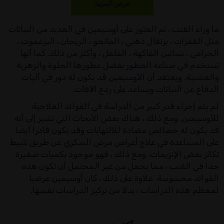
عرض المزيد
ما وراء القنب ، تم العثور على أوسيمين في العديد من النباتات
مثل القفزات ، برتقال ذهبي ، المانجو ، الريحان ، البرغموت ،
الخزامى ، بساتين الفاكهة ، الفلفل ، وأكثر من ذلك. كما أنها
تستخدم في صناعة العطور بفضل عطورها الحلوة والزهرية
والعشبية. ويعتقد أن الأوسيمين قد يكون له دور في آليات
الدفاع عن النباتات ويساعد على ردع الآفات.
لم يتم إجراء قدر كبير من الدراسة في الفوائد العلاجية
للأوسيمين. ومع ذلك ، هناك بعض الأبحاث التي تشير إلى أنه
قد يكون له خصائص مضادة للالتهابات وقد يكون قادرا أيضا
على المساعدة في علاج أعراض مرض السكري عن طريق تثبيط
تكاثر بعض الإنزيمات. ومع ذلك ، فهو موجود بكميات صغيرة
جدا في القنب ، مما يجعل من غير المحتمل أن تكون هذه
الفوائد محسوسة. علاوة على ذلك ، كان أوسيمين عرضيا
لمعظم هذه الدراسات ، بدلا من تركيز الدراسات نفسها.