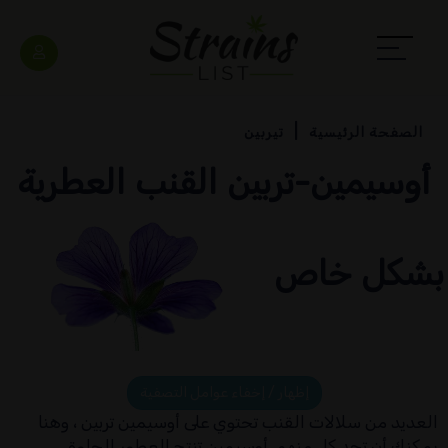
الصفحة الرئيسية
تيربين
أوسيمين-تربين القنب العطرية
بشكل خاص
إظهار / إخفاء عوامل التصفية
العديد من سلالات القنب تحتوي على أوسيمين تربين ، وهنا
يمكنك أن تجد كل منهم. أوسيمين تنتج العطور الحلوة